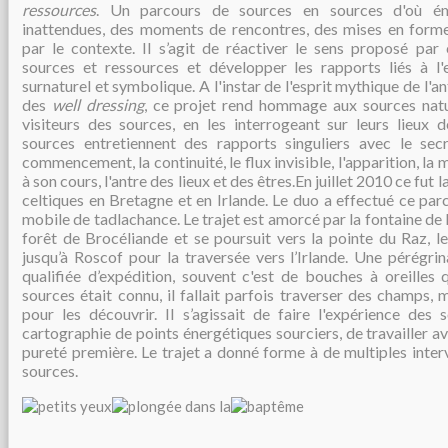
ressources
. Un parcours de sources en sources d'où é
inattendues, des moments de rencontres, des mises en forme
par le contexte. Il s’agit de réactiver le sens proposé par 
sources et ressources et développer les rapports liés à l'
surnaturel et symbolique. A l'instar de l'esprit mythique de l'
des
well dressing
, ce projet rend hommage aux sources natur
visiteurs des sources, en les interrogeant sur leurs lieux 
sources entretiennent des rapports singuliers avec le secr
commencement, la continuité, le flux invisible, l'apparition, la 
à son cours, l'antre des lieux et des êtres.En juillet 2010 ce fut
celtiques en Bretagne et en Irlande. Le duo a effectué ce par
mobile de tadlachance. Le trajet est amorcé par la fontaine de
forêt de Brocéliande et se poursuit vers la pointe du Raz, le
jusqu’à Roscof pour la traversée vers l’Irlande. Une pérégrin
qualifiée d’expédition, souvent c'est de bouches à oreilles
sources était connu, il fallait parfois traverser des champs,
pour les découvrir. Il s’agissait de faire l'expérience des 
cartographie de points énergétiques sourciers, de travailler a
pureté première. Le trajet a donné forme à de multiples inte
sources.