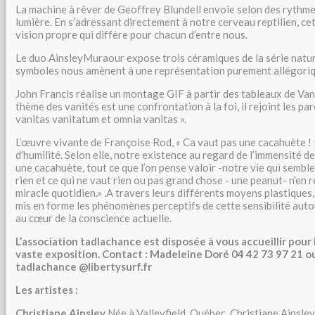
La machine à rêver de Geoffrey Blundell envoie selon des rythmes
lumière. En s’adressant directement à notre cerveau reptilien, c
vision propre qui diffère pour chacun d’entre nous.
Le duo AinsleyMuraour expose trois céramiques de la série natu
symboles nous amènent à une représentation purement allégoriqu
John Francis réalise un montage GIF à partir des tableaux de Van 
thème des vanités est une confrontation à la foi, il rejoint les par
vanitas vanitatum et omnia vanitas ».
L’œuvre vivante de Françoise Rod, « Ca vaut pas une cacahuète ! 
d’humilité. Selon elle, notre existence au regard de l’immensité de
une cacahuète, tout ce que l’on pense valoir -notre vie qui sembl
rien et ce qui ne vaut rien ou pas grand chose - une peanut- n’en 
miracle quotidien.» .A travers leurs différents moyens plastiques, 
mis en forme les phénomènes perceptifs de cette sensibilité autou
au cœur de la conscience actuelle.
L’association tadlachance est disposée à vous accueillir pour 
vaste exposition. Contact : Madeleine Doré 04 42 73 97 21 o
tadlachance @libertysurf.fr
Les artistes :
Christiane Ainsley
Née à Valleyfield, Québec, Christiane Ainsley