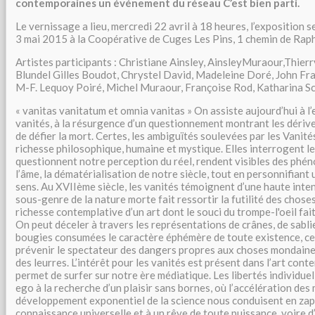
contemporaines un événement du réseau C’est bien parti.
Le vernissage a lieu, mercredi 22 avril à 18 heures, l’exposition s
3 mai 2015 à la Coopérative de Cuges Les Pins, 1 chemin de Rap
Artistes participants : Christiane Ainsley, AinsleyMuraour,Thier
Blundel Gilles Boudot, Chrystel David, Madeleine Doré, John Fran
M-F. Lequoy Poiré, Michel Muraour, Françoise Rod, Katharina Sc
« vanitas vanitatum et omnia vanitas » On assiste aujourd’hui à l
vanités, à la résurgence d’un questionnement montrant les dérives
de défier la mort. Certes, les ambiguïtés soulevées par les Vanit
richesse philosophique, humaine et mystique. Elles interrogent les
questionnent notre perception du réel, rendent visibles des phé
l’âme, la dématérialisation de notre siècle, tout en personnifian
sens. Au XVIIème siècle, les vanités témoignent d’une haute inten
sous-genre de la nature morte fait ressortir la futilité des choses
richesse contemplative d’un art dont le souci du trompe-l'oeil fait 
On peut déceler à travers les représentations de crânes, de sabli
bougies consumées le caractère éphémère de toute existence, ce
prévenir le spectateur des dangers propres aux choses mondai
des leurres. L’intérêt pour les vanités est présent dans l’art conte
permet de surfer sur notre ère médiatique. Les libertés individue
ego à la recherche d’un plaisir sans bornes, où l’accélération de
développement exponentiel de la science nous conduisent en zapp
connaissance universelle et à un rêve de toute puissance, voire d