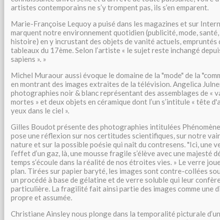
artistes contemporains ne s’y trompent pas, ils s’en emparent.
Marie-Françoise Lequoy a puisé dans les magazines et sur Intern
marquent notre environnement quotidien (publicité, mode, santé, p
histoire) en y incrustant des objets de vanité actuels, empruntés 
tableaux du 17ème. Selon l’artiste « le sujet reste inchangé depu
sapiens ». »
Michel Muraour aussi évoque le domaine de la "mode" de la "comm
en montrant des images extraites de la télévision. Angelica Juln
photographies noir & blanc représentant des assemblages de « v
mortes » et deux objets en céramique dont l’un s’intitule « tête d'a
yeux dans le ciel ».
Gilles Boudot présente des photographies intitulées Phénomènes
pose une réflexion sur nos certitudes scientifiques, sur notre vai
nature et sur la possible poésie qui naît du contresens. "Ici, une 
l’effet d’un gaz, là, une mousse fragile s’élève avec une majesté dé
temps s‘écoule dans la réalité de nos étroites vies. » Le verre joue
plan. Tirées sur papier baryté, les images sont contre-collées sou
un procédé à base de gélatine et de verre soluble qui leur confèr
particulière. La fragilité fait ainsi partie des images comme une
propre et assumée.
Christiane Ainsley nous plonge dans la temporalité picturale d’un a