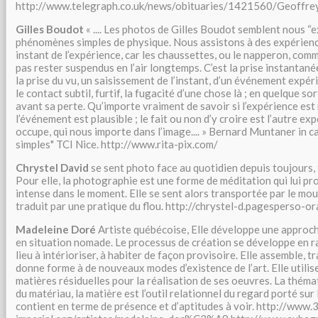
http://www.telegraph.co.uk/news/obituaries/1421560/Geoffrey
Gilles Boudot
« .... Les photos de Gilles Boudot semblent nous “
phénomènes simples de physique. Nous assistons à des expérience
instant de l’expérience, car les chaussettes, ou le napperon, com
pas rester suspendus en l’air longtemps. C’est la prise instantané
la prise du vu, un saisissement de l’instant, d’un événement expé
le contact subtil, furtif, la fugacité d’une chose là ; en quelque s
avant sa perte. Qu’importe vraiment de savoir si l’expérience est 
l’événement est plausible ; le fait ou non d’y croire est l’autre ex
occupe, qui nous importe dans l’image.... » Bernard Muntaner in c
simples" TCI Nice. http://www.rita-pix.com/
Chrystel David
se sent photo face au quotidien depuis toujours, 
Pour elle, la photographie est une forme de méditation qui lui p
intense dans le moment. Elle se sent alors transportée par le mou
traduit par une pratique du flou. http://chrystel-d.pagesperso-or
Madeleine Doré
Artiste québécoise, Elle développe une approche
en situation nomade. Le processus de création se développe en ra
lieu à intérioriser, à habiter de façon provisoire. Elle assemble, t
donne forme à de nouveaux modes d’existence de l’art. Elle util
matières résiduelles pour la réalisation de ses oeuvres. La théma
du matériau, la matière est l’outil relationnel du regard porté sur l
contient en terme de présence et d’aptitudes à voir. http://www.