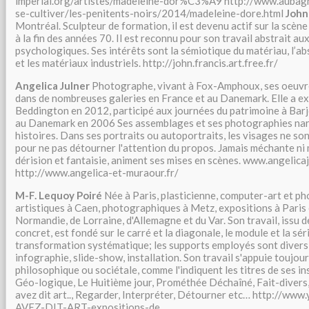
imperial.org/artistes/madeleine-dor%C3%A9 http://www.aubagne
se-cultiver/les-penitents-noirs/2014/madeleine-dore.html
John
Montréal. Sculpteur de formation, il est devenu actif sur la scèn
à la fin des années 70. Il est reconnu pour son travail abstrait a
psychologiques. Ses intérêts sont la sémiotique du matériau, l’a
et les matériaux industriels. http://john.francis.art.free.fr/
Angelica Julner
Photographe, vivant à Fox-Amphoux, ses oeuvr
dans de nombreuses galeries en France et au Danemark. Elle a ex
Beddington en 2012, participé aux journées du patrimoine à Barjo
au Danemark en 2006 Ses assemblages et ses photographies nar
histoires. Dans ses portraits ou autoportraits, les visages ne son
pour ne pas détourner l'attention du propos. Jamais méchante ni
dérision et fantaisie, animent ses mises en scènes. www.angelica
http://www.angelica-et-muraour.fr/
M-F. Lequoy Poiré
Née à Paris, plasticienne, computer-art et p
artistiques à Caen, photographiques à Metz, expositions à Paris e
Normandie, de Lorraine, d'Allemagne et du Var. Son travail, issu de 
concret, est fondé sur le carré et la diagonale, le module et la sé
transformation systématique; les supports employés sont divers
infographie, slide-show, installation. Son travail s'appuie toujou
philosophique ou sociétale, comme l'indiquent les titres de ses ins
Géo-logique, Le Huitième jour, Prométhée Déchaîné, Fait-divers
avez dit art.., Regarder, Interpréter, Détourner etc… http://w
AVEZ-DIT-ART-expositions-de