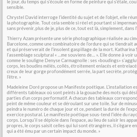
le jour, du temps qui s’écoule en forme de peinture qui s’étale, cou
sensible.
Chrystel David interroge l’identité du sujet et de l’objet, elle réun
la photographie. Tout cela semble si réel et pourtant si imperman
sans prévenir, plus de je, plus de ce, tout est là, simplement, dans l
Thierry Azam présente une série photographique réalisée au cime
Barcelone, comme une combinatoire de l’ordure qui se tiendrait au
et qui préserverait de l’insolent gaspillage de la mort. Katharina
l’assemblage sculptural « …me souviens de… ». Elle donne à voir un
comme le souligne Denyse Carmagnolle : ses «boudings» s’agglut
corps, les boudins mêlés, collés, étroitement enlacés et entrelac
creux de leur gorge profondément serrée, la part secrète, protég
l’être. »
Madeleine Doré propose un Manifeste poétique. L’installation 
différents tableaux où sont peints à la gouache des mots qui dés
parties d’un corps performatif. A chacun des tableaux correspon
peint de même couleur et se déroulant sur une toile. Sur de minusc
peindra le numéro de chaque jour et ce, pendant la durée de l’exp
exercice postural. Le manifeste poétique sous-tend l’idée du ra
corps. Lorsqu’il se déploie dans l’espace, au lieu de saisir les appa
propres, le corps saisit celles qui lui sont étrangères, il s’égare en 
qui a été ému par un certain impact du monde. »