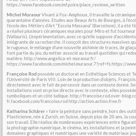
https://www.facebook.com/mf.poire/place_reviews_written
Michel Muraour
Vivant à Fox-Amphoux, il travaille la céramique
quarantaine d’années. Etudes aux Beaux Arts de Bourges, à l’écol
l’école des Métiers d’Art “Escola Massana” (Barcelone), il a été l’
a réalisé plusieurs céramiques murales pour Miro et fut tourneur
(Vallauris). L'expérimentation, avec ce qu'elle suppose d'accidents
intégrante de sa recherche. Il conçoit des structures massives qui
le rugueux, le mélange d'une nouvelle alchimie de traces, de glaçu
font partie du jeu, du métier associé au travail quotidien qui red
matière. http://www.angelica-et-muraour.fr/
https://www.facebook.com/michel.muraour.7?ref=fs https://www
Françoise Rod
possède un doctorat en Esthétique Sciences et T
l’Université de Paris VIII. Loin de la production d’objets, Françoi
directement avec le fait de percevoir dans un contexte donné. Se
installations sont en prise directe avec le contexte, elles possè
symboliques et un côté ludique. http://francoise.rod.over-blog.co
fr.facebook.com/francoise.rod http://action.action.free.fr
Katharina Schärer
« faire la peinture sans peindre, hors des outi
Plasticienne, née à Zurich, en Suisse, depuis plus de 20 ans, la co
son travail. Elle réalise de nombreuses expériences entre figurat
la photographie numérique, le cinéma, les installations et la peint
domaines graphiques et numériques une variété de matériaux jou