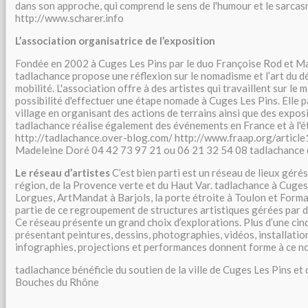
dans son approche, qui comprend le sens de l'humour et le sarcas
http://www.scharer.info
L’association organisatrice de l’exposition
Fondée en 2002 à Cuges Les Pins par le duo Françoise Rod et M
tadlachance propose une réflexion sur le nomadisme et l’art du dé
mobilité. L'association offre à des artistes qui travaillent sur le 
possibilité d'effectuer une étape nomade à Cuges Les Pins. Elle pa
village en organisant des actions de terrains ainsi que des exposi
tadlachance réalise également des événements en France et à l'é
http://tadlachance.over-blog.com/ http://www.fraap.org/article
Madeleine Doré 04 42 73 97 21 ou 06 21 32 54 08 tadlachance @
Le réseau d’artistes
C’est bien parti est un réseau de lieux gérés
région, de la Provence verte et du Haut Var. tadlachance à Cuges
Lorgues, ArtMandat à Barjols, la porte étroite à Toulon et For
partie de ce regroupement de structures artistiques gérées par de
Ce réseau présente un grand choix d’explorations. Plus d’une cin
présentant peintures, dessins, photographies, vidéos, installation
infographies, projections et performances donnent forme à ce 
tadlachance bénéficie du soutien de la ville de Cuges Les Pins e
Bouches du Rhône