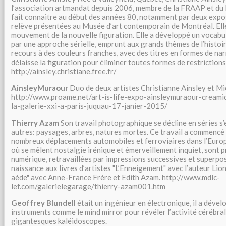
l’association artmandat depuis 2006, membre de la FRAAP et du
fait connaitre au début des années 80, notamment par deux expos
relève présentées au Musée d’art contemporain de Montréal. Elle
mouvement de la nouvelle figuration. Elle a développé un vocabula
par une approche sérielle, emprunt aux grands thèmes de l’histoir
recours à des couleurs franches, avec des titres en formes de nar
délaisse la figuration pour éliminer toutes formes de restrictions
http://ainsley.christiane.free.fr/
AinsleyMuraour
Duo de deux artistes Christianne Ainsley et M
http://www.proame.net/art-is-life-expo-ainsleymuraour-creami
la-galerie-xxi-a-paris-juquau-17-janier-2015/
Thierry Azam
Son travail photographique se décline en séries s
autres: paysages, arbres, natures mortes. Ce travail a commencé 
nombreux déplacements automobiles et ferroviaires dans l’Europ
où se mêlent nostalgie irénique et émerveillement inquiet, sont p
numérique, retravaillées par impressions successives et superpos
naissance aux livres d’artistes "L’Enneigement" avec l’auteur Lio
aède" avec Anne-France Frère et Edith Azam. http://www.mdlc-
lef.com/galerielegarage/thierry-azam001.htm
Geoffrey Blundell
était un ingénieur en électronique, il a dével
instruments comme le mind mirror pour révéler l’activité cérébral
gigantesques kaléidoscopes.