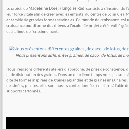
Le projet de
Madeleine Doré, Françoise Rod
consiste à s’inspirer de l
leur force vitale afin de créer avec les enfants du centre de Loisir Cl
ensemble de grandes formes séminales.
Ce monde de croissance est u
croissance multiforme des élèves à l’école.
Ce projet a été réalisé grâ
et à la ligue de l'enseignement.
Nous présentons differentes graines, de caco , de lotus, de ma
Nous réalisons différents ateliers d’approche, de prise de conscience, d
et de distribution des graines. Dans un deuxième temps nous passons à
dite de formes inspirées de graines agrandies et de graines imaginaires
dessinées, peintes, elles sont aussi s confectionnées en plâtre à l’aide d
supports cartonnés.