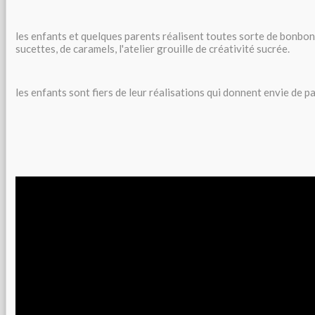
les enfants et quelques parents réalisent toutes sorte de bonbons
sucettes, de caramels, l'atelier grouille de créativité sucrée.
les enfants sont fiers de leur réalisations qui donnent envie de p