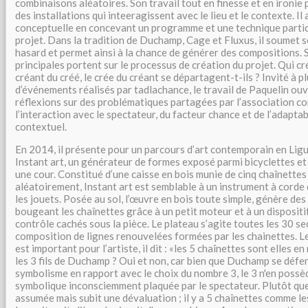
combinaisons aléatoires. Son travail tout en finesse et en ironie
des installations qui inteeragissent avec le lieu et le contexte. 
conceptuelle en concevant un programme et une technique partic
projet. Dans la tradition de Duchamp, Cage et Fluxus, il soumet 
hasard et permet ainsi à la chance de générer des compositions. 
principales portent sur le processus de création du projet. Qui cr
créant du créé, le crée du créant se départagent-t-ils ? Invité à p
d’événements réalisés par tadlachance, le travail de Paquelin ouv
réflexions sur des problématiques partagées par l’association c
l’interaction avec le spectateur, du facteur chance et de l’adaptab
contextuel.
En 2014, il présente pour un parcours d’art contemporain en Ligu
Instant art, un générateur de formes exposé parmi bicyclettes et
une cour. Constitué d’une caisse en bois munie de cinq chaînettes
aléatoirement, Instant art est semblable à un instrument à corde 
les jouets. Posée au sol, l’œuvre en bois toute simple, génère de
bougeant les chaînettes grâce à un petit moteur et à un dispositi
contrôle cachés sous la pièce. Le plateau s’agite toutes les 30 
composition de lignes renouvelées formées par les chainettes. L
est important pour l’artiste, il dit : «les 5 chaînettes sont elles 
les 3 fils de Duchamp ? Oui et non, car bien que Duchamp se déf
symbolisme en rapport avec le choix du nombre 3, le 3 n'en poss
symbolique inconsciemment plaquée par le spectateur. Plutôt que d
assumée mais subit une dévaluation ; il y a 5 chaînettes comme les