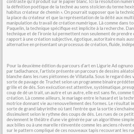
contraste qu’il produit sur le papier blanc. Ici la résolution numér
la définition poétique de la technè au sens stoïcien du terme hexi
habitus créateur de chemin ». On pourrait supposer que la techn
la place du créateur et que la représentation de la déité aux mult
manipulation du travail de création numérique. Là comme dans t
Paquelin, la technique spécifique est implicite à la recherche. Dans
technique et de l’ironie lui permettent non seulement de prendre 
rapport à une création subjective, égotique, autoritaire mais au
alternative en présentant un processus de création, fluide, indép
Pour la deuxième édition du parcours d’art en Ligurie Ad ognuno 
par tadlachance, l’artiste présente un parcours de dessins aléatoi
blanche dans les rues piétonnes de Villatalla. Sous le regard des v
sorte de pavage de Truchet selon un programme binaire prédéterm
grille et de dés. Son exécution est attentive, systématique, pres
coup de dé un trait, un autre et un autre, elle est sans fin, comme
création. Là comme ailleurs, le mariage entre le hasard et la tec
motrice donnant vie au renouvellement des formes. Le résultat i
sorte de grand labyrinthe où tant l’entrée que la sortie s’enchain
dissimulent selon le rythme des coups de dés. Les rues de ce petit
deviennent le théâtre d’une vie générée par un algorithme simple,
aux billes ou à une marelle réinventée comme les anciens rêvent e
sur le pattern compliqué de ces nouveaux tapis recouvrant les ruel