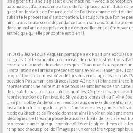
les agiterait s'il ne s'agissait d'une machine. » Avec la conceptio
automatisé, d’une machine à faire de l’art placée parmi d’autres j
question le statut de l’œuvre, celui de l’artiste comme celui du lie
subsiste le processus d’autocréation. La sculpture que l’on ne peu
ainsi a pris toute son indépendance face à son créateur. Le prom
dans un instant de surprise voire d’émerveillement et éprouver 
esthétique qui elle par contre est bien là.
En 2015 Jean-Louis Paquelin participe à ex Positions exquises à 
Lorgues. Cette exposition composée de quatre installations d’art
conçue sur le mode du cadavre exquis. Chaque artiste reprend un
l’installation de l’artiste précédent sans avoir vu l’ensemble, il c
proposition. Le tout est dévoilé lors du vernissage. Jean-Louis P
occasion Pastaman, des tirages laser A3 noir et blanc contrecol
représentant une déité munie de tous les emblèmes de son culte, 
de la sainte passoire aux saintes nouilles. Ce personnage mutant e
représentation de l’artiste, de Shiva aux six bras et du Flying S
créé par Bobby Anderson en réaction aux dérives du créationnis
installation interroge les mythes fondateurs des grands récits de
mode du kitsch et de l’ironie donnant ainsi à voir un plaisant men
idéologies. Le Dieu qui possède aussi les traits de l’artiste est tr
processus numérique qui combine différents algorithmes et la tec
remplace chaque pixel de l’image par un caractère typographique 